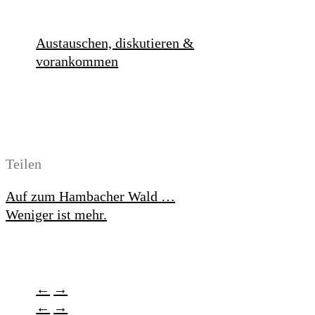
Austau­schen, disku­tieren &
vorankommen
Teilen
Auf zum Hambacher Wald …
Weniger ist mehr.
←
→
←
→