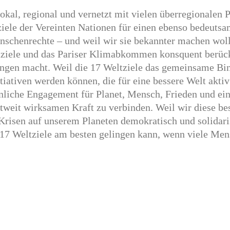
lokal, regional und vernetzt mit vielen überre­gio­nalen
iele der Vereinten Nationen für einen ebenso bedeut­s
nschen­rechte – und weil wir sie bekannter machen woll
ltziele und das Pariser Klimab­kommen konsquent berück
ungen macht. Weil die 17 Weltziele das gemeinsame Bind
tia­tiven werden können, die für eine bessere Welt aktiv
ön­liche Engagement für Planet, Mensch, Frieden und ein
ltweit wirksamen Kraft zu verbinden. Weil wir diese b
risen auf unserem Planeten demokra­tisch und solida­risc
17 Weltziele am besten gelingen kann, wenn viele Men