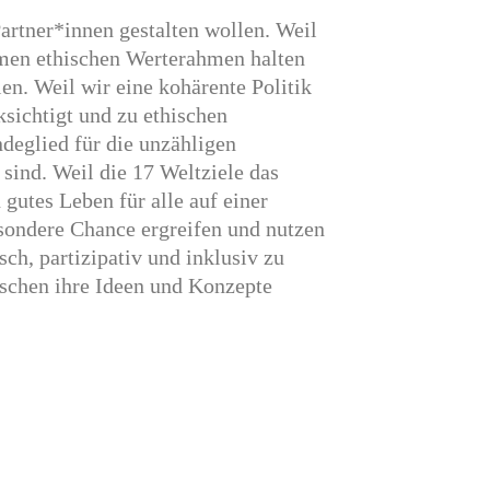
 Partner*innen gestalten wollen. Weil
amen ethischen Werte­rahmen halten
en. Weil wir eine kohärente Politik
­sichtigt und zu ethischen
e­glied für die unzäh­ligen
 sind. Weil die 17 Weltziele das
 gutes Leben für alle auf einer
esondere Chance ergreifen und nutzen
h, parti­zi­pativ und inklusiv zu
schen ihre Ideen und Konzepte